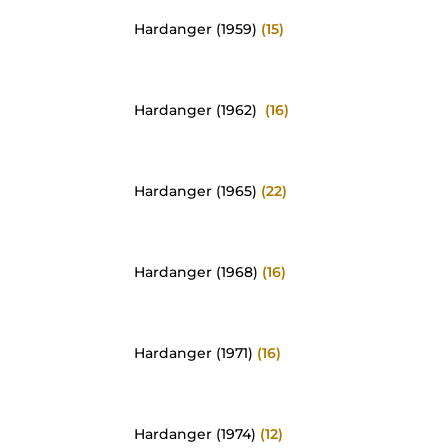
Hardanger (1959)
(15)
Hardanger (1962)
(16)
Hardanger (1965)
(22)
Hardanger (1968)
(16)
Hardanger (1971)
(16)
Hardanger (1974)
(12)