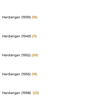
Hardanger (1939)
(16)
Hardanger (1949)
(11)
Hardanger (1952)
(20)
Hardanger (1955)
(19)
Hardanger (1958)
(23)