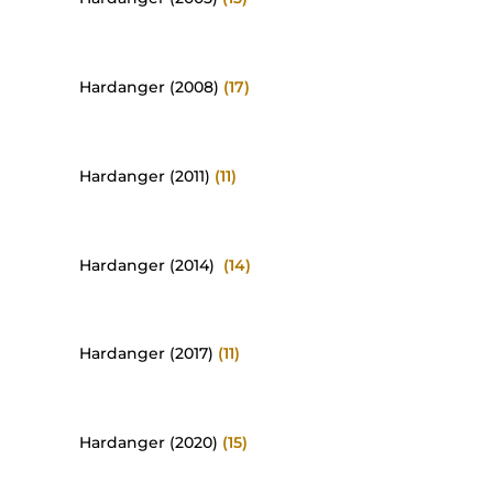
Hardanger (2008)
(17)
Hardanger (2011)
(11)
Hardanger (2014)
(14)
Hardanger (2017)
(11)
Hardanger (2020)
(15)