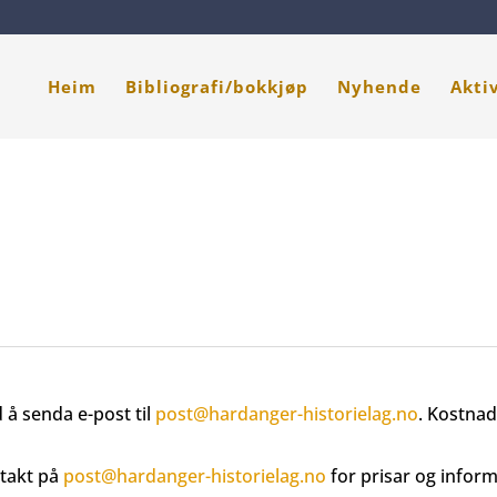
Heim
Bibliografi/bokkjøp
Nyhende
Akti
 å senda e-post til
post@hardanger-historielag.no
. Kostnad
ntakt på
post@hardanger-historielag.no
for prisar og inform