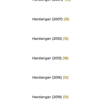
Hardanger (2007)
(15)
Hardanger (2010)
(13)
Hardanger (2013)
(18)
Hardanger (2016)
(12)
Hardanger (2019)
(13)