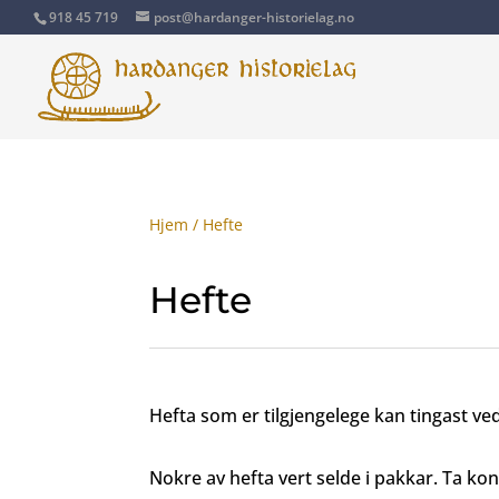
918 45 719
post@hardanger-historielag.no
Hjem
/ Hefte
Hefte
Hefta som er tilgjengelege kan tingast ved
Nokre av hefta vert selde i pakkar. Ta ko