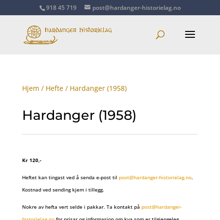
918 45 719
post@hardanger-historielag.no
Hjem
/
Hefte
/ Hardanger (1958)
Hardanger (1958)
Kr 120,-
Heftet kan tingast ved å senda e-post til
post@hardanger-historielag.no
.
Kostnad ved sending kjem i tillegg.
Nokre av hefta vert selde i pakkar. Ta kontakt på
post@hardanger-
historielag.no
for prisar og informasjon om kva som er tilgjengeleg.