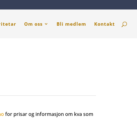
vitetar
Om oss
Bli medlem
Kontakt
no
for prisar og informasjon om kva som