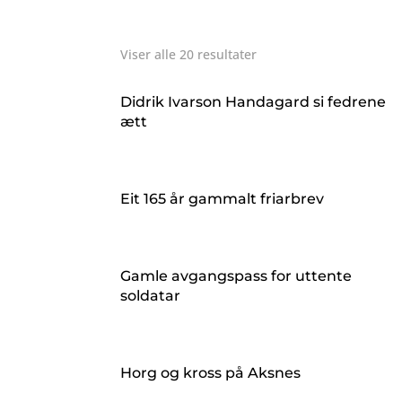
Viser alle 20 resultater
Didrik Ivarson Handagard si fedrene
ætt
Eit 165 år gammalt friarbrev
Gamle avgangspass for uttente
soldatar
Horg og kross på Aksnes