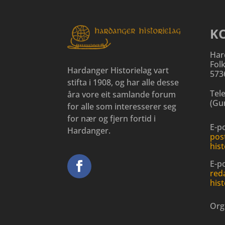
K
Har
Fol
Hardanger Historielag vart
573
stifta i 1908, og har alle desse
Tel
åra vore eit samlande forum
(
Gun
for alle som interesserer seg
for nær og fjern fortid i
E-po
Hardanger.
pos
hist
E-p
red
hist
Org