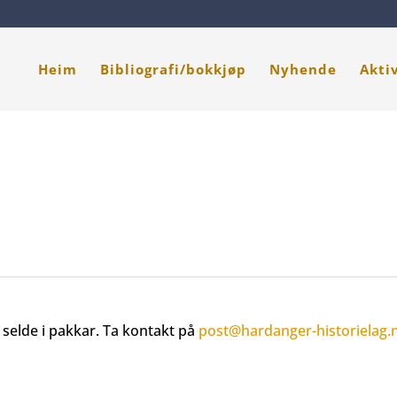
Heim
Bibliografi/bokkjøp
Nyhende
Akti
t selde i pakkar. Ta kontakt på
post@hardanger-historielag.