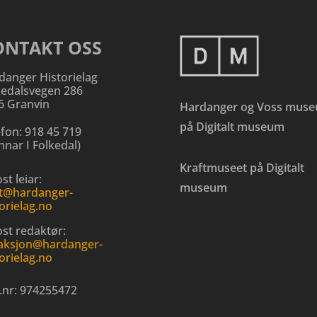
ONTAKT OSS
danger Historielag
kedalsvegen 286
6 Granvin
Hardanger og Voss mus
på Digitalt museum
efon:
918 45 719
nar I Folkedal
)
Kraftmuseet på Digitalt
st leiar:
museum
t@hardanger-
orielag.no
ost redaktør:
aksjon@hardanger-
orielag.no
.nr:
974255472