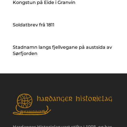
Kongstun på Eide i Granvin
Soldatbrev frå 1811
Stadnamn langs fjellvegane på austsida av
Sørfjorden
Hardanger Historielag vart stifta i 1908, og har