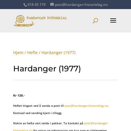
918 45 719
post@hardanger-historielag.no
Hjem
/
Hefte
/ Hardanger (1977)
Hardanger (1977)
Kr 120,-
Heftet tingast ved å senda e-post til
post@hardanger-historielag.no
.
Kostnad ved sending kjem i tillegg.
Nokre av hefta vert selde i pakkar. Ta kontakt på
post@hardanger-
historielag.no
for prisar og informasjon om kva som er tilgjengeleg.