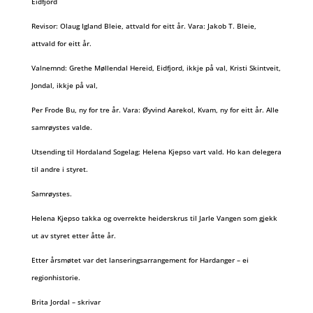
Eidfjord
Revisor: Olaug Igland Bleie, attvald for eitt år. Vara: Jakob T. Bleie,
attvald for eitt år.
Valnemnd: Grethe Møllendal Hereid, Eidfjord, ikkje på val, Kristi Skintveit,
Jondal, ikkje på val,
Per Frode Bu, ny for tre år. Vara: Øyvind Aarekol, Kvam, ny for eitt år. Alle
samrøystes valde.
Utsending til Hordaland Sogelag: Helena Kjepso vart vald. Ho kan delegera
til andre i styret.
Samrøystes.
Helena Kjepso takka og overrekte heiderskrus til Jarle Vangen som gjekk
ut av styret etter åtte år.
Etter årsmøtet var det lanseringsarrangement for Hardanger – ei
regionhistorie.
Brita Jordal – skrivar