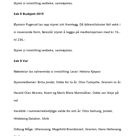
Styret si innstilling vedteke, samrøystes.
Sak 8 Budsjett 2015
Øystein Pugerud las opp styret sitt framlegg. Då fylkestilskotet fell vekk i
si noverande form, føreslår styret å leggja på medlemsprisen med kr 16,-
til 236,-
Styret si innstilling vedteke, samrøystes.
Sak 9 Val
Møteleiar las valnemnda si innstilling: Leiar: Helena Kjepso
Styremedlemer: Brita Jordal, Odda for to år, Olav Taskjelle, Granvin to år.
Harald Olav Aksnes, Kvam og Marit Bleie Mannsåker, Odda var ikkje på
val
Varafolk i nummerrekkefylgje valde for eitt år: Otto Galtung, Jondal,
Hildeborg Dalaker, Ulvik
Odlaug Måge, Ullensvang, Magnhild Brandstveit, Granvin, Hans Hellevang,