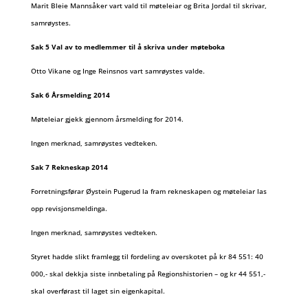
Marit Bleie Mannsåker vart vald til møteleiar og Brita Jordal til skrivar,
samrøystes.
Sak 5 Val av to medlemmer til å skriva under møteboka
Otto Vikane og Inge Reinsnos vart samrøystes valde.
Sak 6 Årsmelding 2014
Møteleiar gjekk gjennom årsmelding for 2014.
Ingen merknad, samrøystes vedteken.
Sak 7 Rekneskap 2014
Forretningsførar Øystein Pugerud la fram rekneskapen og møteleiar las
opp revisjonsmeldinga.
Ingen merknad, samrøystes vedteken.
Styret hadde slikt framlegg til fordeling av overskotet på kr 84 551: 40
000,- skal dekkja siste innbetaling på Regionshistorien – og kr 44 551,-
skal overførast til laget sin eigenkapital.