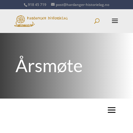
918 45 719
post@hardanger-historielag.no
Årsmøte