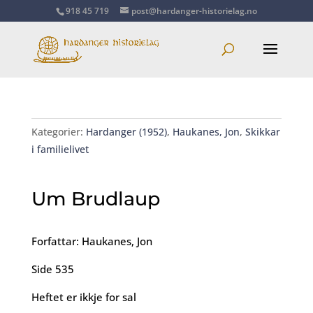
918 45 719
post@hardanger-historielag.no
Kategorier:
Hardanger (1952)
,
Haukanes, Jon
,
Skikkar
i familielivet
Um Brudlaup
Forfattar: Haukanes, Jon
Side 535
Heftet er ikkje for sal