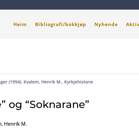
Heim
Bibliografi/bokkjøp
Nyhende
Akti
ger (1994)
,
Kvalem, Henrik M.
,
Kyrkjehistorie
” og “Soknarane”
m, Henrik M.