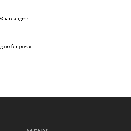
@hardanger-
ag.no
for prisar