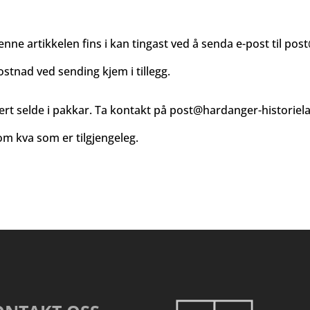
enne artikkelen fins i kan tingast ved å senda e-post til
post
ostnad ved sending kjem i tillegg.
ert selde i pakkar. Ta kontakt på
post@hardanger-historiel
m kva som er tilgjengeleg.