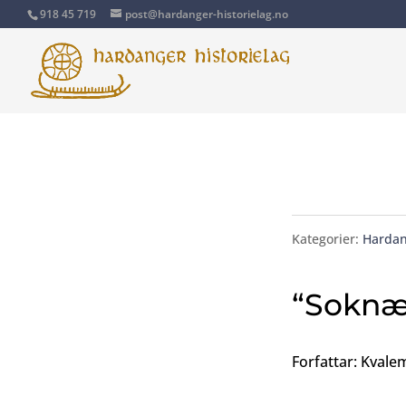
918 45 719
post@hardanger-historielag.no
Kategorier:
Hardan
“Soknæ
Forfattar: Kvale