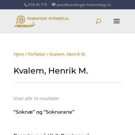
918 45 719
post@hardanger-historielag.no
Hjem
/
Forfattar
/ Kvalem, Henrik M.
Kvalem, Henrik M.
Viser alle 16 resultater
“Soknæ” og “Soknarane”