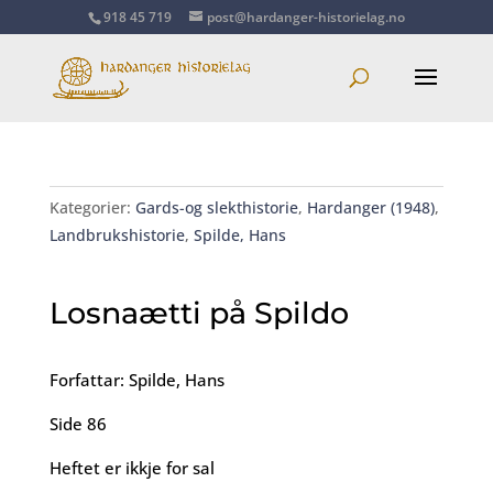
918 45 719
post@hardanger-historielag.no
Kategorier:
Gards-og slekthistorie
,
Hardanger (1948)
,
Landbrukshistorie
,
Spilde, Hans
Losnaætti på Spildo
Forfattar: Spilde, Hans
Side 86
Heftet er ikkje for sal