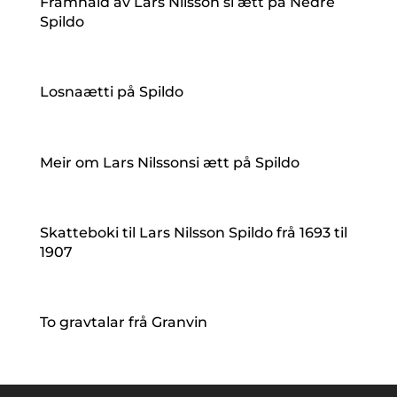
Framhald av Lars Nilsson si ætt på Nedre
Spildo
Losnaætti på Spildo
Meir om Lars Nilssonsi ætt på Spildo
Skatteboki til Lars Nilsson Spildo frå 1693 til
1907
To gravtalar frå Granvin