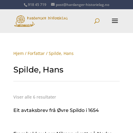
918 45 719
post@hardanger-historielag.no
Hjem
/
Forfattar
/ Spilde, Hans
Spilde, Hans
Viser alle 6 resultater
Eit avtaksbrev frå Øvre Spildo i 1654