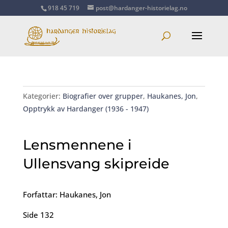
918 45 719
post@hardanger-historielag.no
Kategorier:
Biografier over grupper
,
Haukanes, Jon
,
Opptrykk av Hardanger (1936 - 1947)
Lensmennene i
Ullensvang skipreide
Forfattar: Haukanes, Jon
Side 132