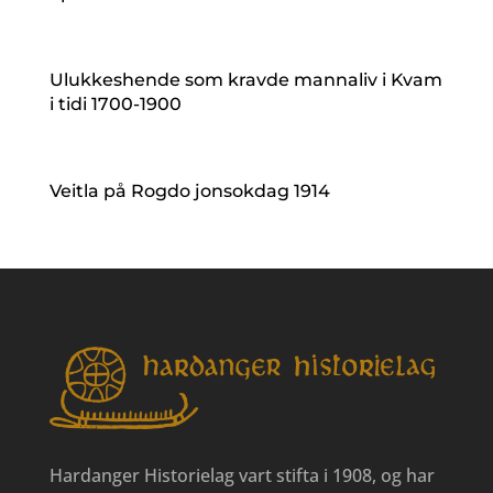
Ulukkeshende som kravde mannaliv i Kvam
i tidi 1700-1900
Veitla på Rogdo jonsokdag 1914
Hardanger Historielag vart stifta i 1908, og har