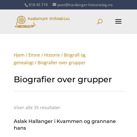
918 45 719
post@hardanger-historielag.no
Hjem
/
Emne
/
Historie
/
Biografi og
genealogi
/ Biografier over grupper
Biografier over grupper
Viser alle 35 resultater
Aslak Hallanger i Kvammen og grannane
hans