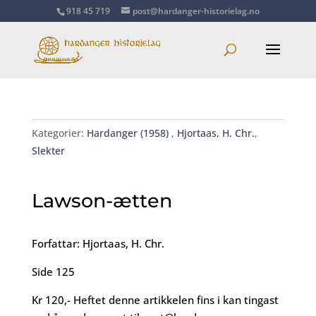
918 45 719
post@hardanger-historielag.no
Kategorier:
Hardanger (1958)
,
Hjortaas, H. Chr.
,
Slekter
Lawson-ætten
Forfattar: Hjortaas, H. Chr.
Side 125
Kr 120,- Heftet denne artikkelen fins i kan tingast