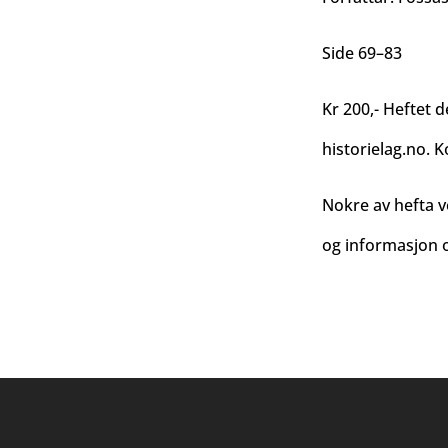
Side 69–83
Kr 200,- Heftet d
historielag.no
. K
Nokre av hefta v
og informasjon o