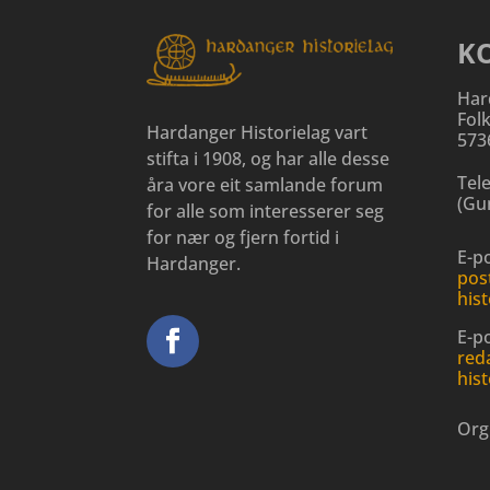
K
Har
Fol
Hardanger Historielag vart
573
stifta i 1908, og har alle desse
Tel
åra vore eit samlande forum
(
Gun
for alle som interesserer seg
for nær og fjern fortid i
E-po
Hardanger.
pos
hist
E-p
red
hist
Org