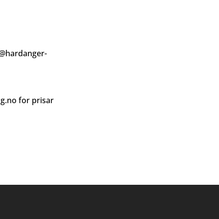
@hardanger-
ag.no
for prisar