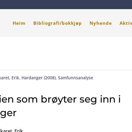
Heim
Bibliografi/bokkjøp
Nyhende
Akti
aret, Erik
,
Hardanger (2008)
,
Samfunnsanalyse
ien som brøyter seg inn i
ger
karet, Erik