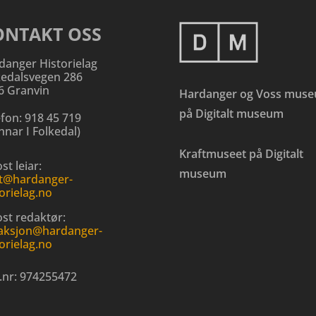
ONTAKT OSS
danger Historielag
kedalsvegen 286
6 Granvin
Hardanger og Voss mus
på Digitalt museum
efon:
918 45 719
nar I Folkedal
)
Kraftmuseet på Digitalt
st leiar:
museum
t@hardanger-
orielag.no
ost redaktør:
aksjon@hardanger-
orielag.no
.nr:
974255472