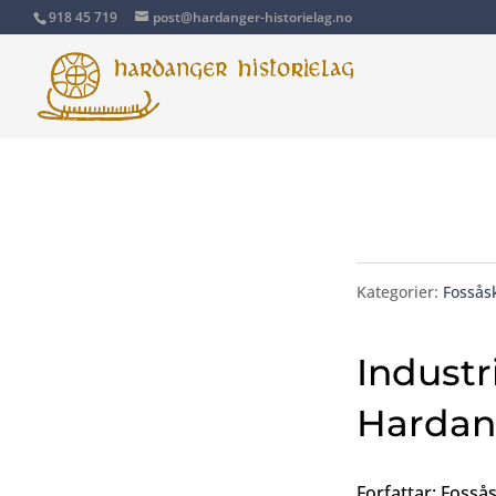
918 45 719
post@hardanger-historielag.no
Kategorier:
Fossåsk
Industr
Hardan
Forfattar: Fossås