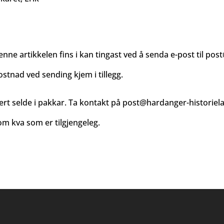
enne artikkelen fins i kan tingast ved å senda e-post til
post
ostnad ved sending kjem i tillegg.
ert selde i pakkar. Ta kontakt på
post@hardanger-historiel
m kva som er tilgjengeleg.