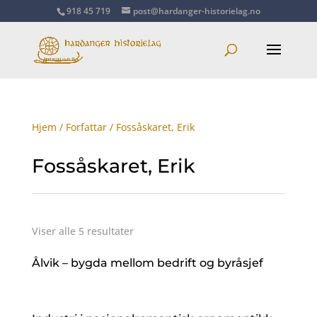
918 45 719
post@hardanger-historielag.no
Hjem
/
Forfattar
/ Fossåskaret, Erik
Fossåskaret, Erik
Viser alle 5 resultater
Ålvik – bygda mellom bedrift og byråsjef