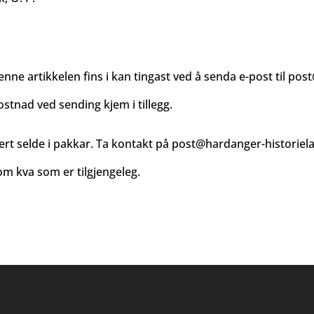
enne artikkelen fins i kan tingast ved å senda e-post til
post
ostnad ved sending kjem i tillegg.
ert selde i pakkar. Ta kontakt på
post@hardanger-historiel
m kva som er tilgjengeleg.