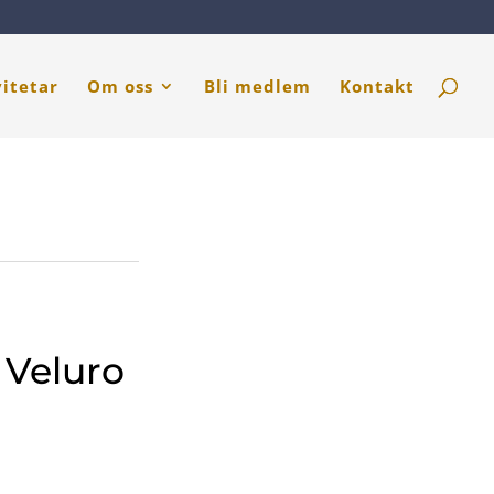
vitetar
Om oss
Bli medlem
Kontakt
 Veluro