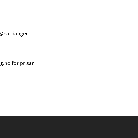
@hardanger-
ag.no
for prisar