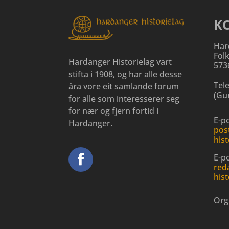
K
Har
Fol
Hardanger Historielag vart
573
stifta i 1908, og har alle desse
Tel
åra vore eit samlande forum
(
Gun
for alle som interesserer seg
for nær og fjern fortid i
E-po
Hardanger.
pos
hist
E-p
red
hist
Org