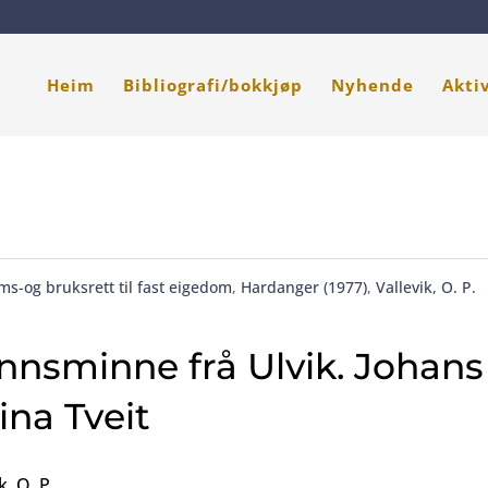
Heim
Bibliografi/bokkjøp
Nyhende
Akti
ms-og bruksrett til fast eigedom
,
Hardanger (1977)
,
Vallevik, O. P.
nsminne frå Ulvik. Johans
ina Tveit
k, O. P.