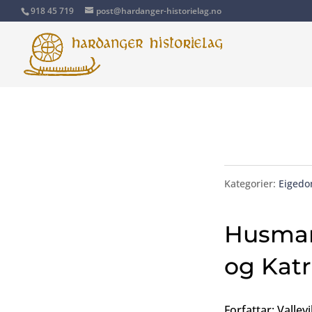
918 45 719
post@hardanger-historielag.no
Kategorier:
Eigedo
Husman
og Katr
Forfattar: Vallevi