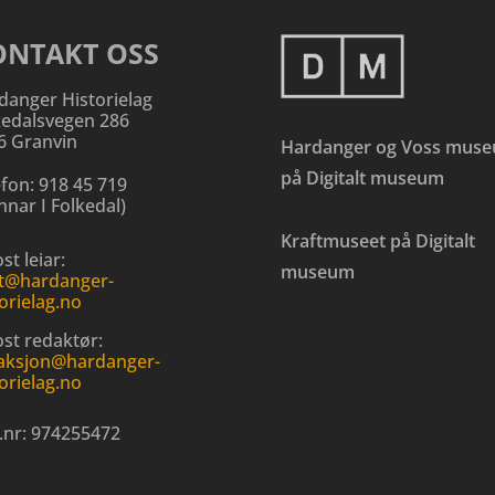
ONTAKT OSS
danger Historielag
kedalsvegen 286
6 Granvin
Hardanger og Voss mus
på Digitalt museum
efon:
918 45 719
nar I Folkedal
)
Kraftmuseet på Digitalt
st leiar:
museum
t@hardanger-
orielag.no
ost redaktør:
aksjon@hardanger-
orielag.no
.nr:
974255472