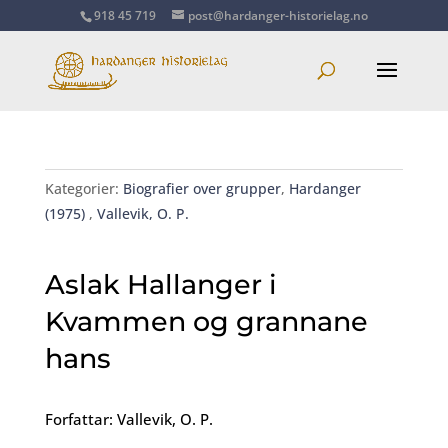
918 45 719
post@hardanger-historielag.no
Kategorier:
Biografier over grupper
,
Hardanger
(1975)
,
Vallevik, O. P.
Aslak Hallanger i
Kvammen og grannane
hans
Forfattar: Vallevik, O. P.