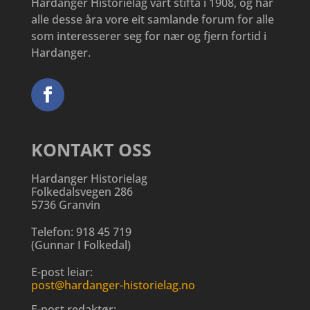
Hardanger Historielag vart stifta i 1908, og har
alle desse åra vore eit samlande forum for alle
som interesserer seg for nær og fjern fortid i
Hardanger.
KONTAKT OSS
Hardanger Historielag
Folkedalsvegen 286
5736 Granvin
Telefon:
918 45 719
(
Gunnar I Folkedal
)
E-post leiar:
post@hardanger-historielag.no
E-post redaktør: