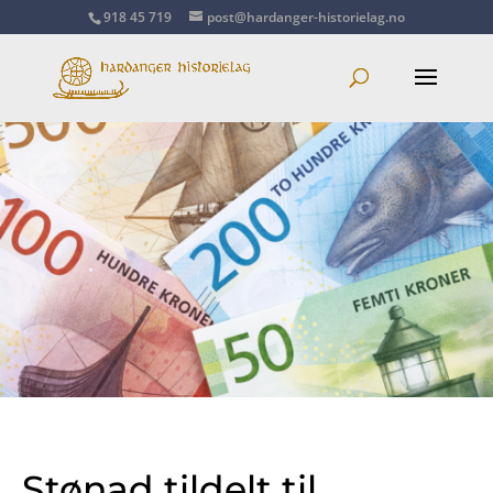
918 45 719
post@hardanger-historielag.no
Stønad tildelt til