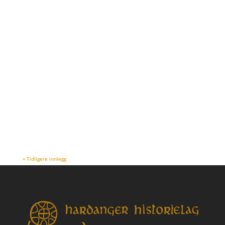
post@glynt.no
Årboka var tidleg ferdig i år og er sendt ut
til alle medlemer. Knut Markhus held
fram som redaktør, men grafisk
utforming er ved L J Aga Reklame i
Granvin og trykkeriet er Printfarm AS i
Øvre Årdal. Vi i styret håpar du er nøgd
med produktet, men tek gjerne imot...
« Tidligere innlegg