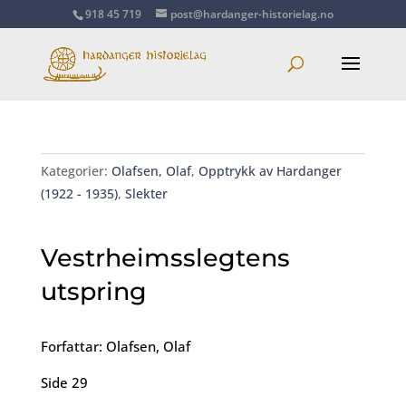
918 45 719
post@hardanger-historielag.no
Kategorier:
Olafsen, Olaf
,
Opptrykk av Hardanger
(1922 - 1935)
,
Slekter
Vestrheimsslegtens
utspring
Forfattar: Olafsen, Olaf
Side 29