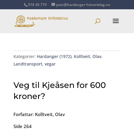
918 45 719
post@hardanger-historielag.no
Kategorier:
Hardanger (1972)
,
Kolltveit, Olav
,
Landtransport, vegar
Veg til Kjeåsen for 600
kroner?
Forfattar: Kolltveit, Olav
Side 264