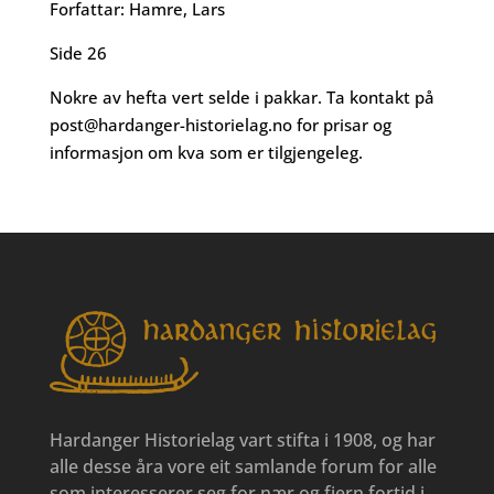
Forfattar: Hamre, Lars
Side 26
Nokre av hefta vert selde i pakkar. Ta kontakt på
post@hardanger-historielag.no
for prisar og
informasjon om kva som er tilgjengeleg.
Hardanger Historielag vart stifta i 1908, og har
alle desse åra vore eit samlande forum for alle
som interesserer seg for nær og fjern fortid i