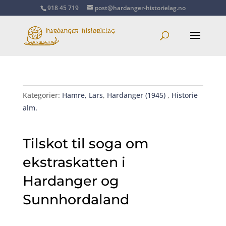
918 45 719
post@hardanger-historielag.no
Kategorier:
Hamre, Lars
,
Hardanger (1945)
,
Historie
alm.
Tilskot til soga om
ekstraskatten i
Hardanger og
Sunnhordaland