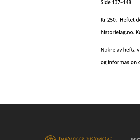
Side 137–148
Kr 250,- Heftet d
historielag.no
. K
Nokre av hefta v
og informasjon o