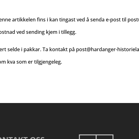
enne artikkelen fins i kan tingast ved å senda e-post til
post
ostnad ved sending kjem i tillegg.
ert selde i pakkar. Ta kontakt på
post@hardanger-historiel
m kva som er tilgjengeleg.