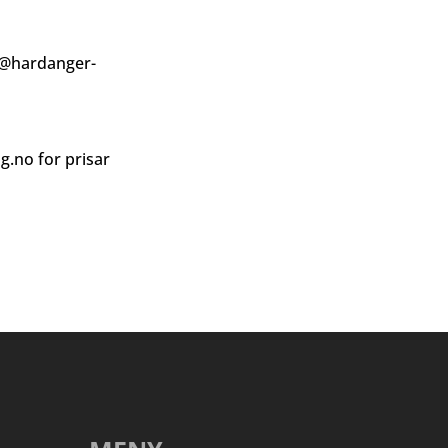
@hardanger-
ag.no
for prisar