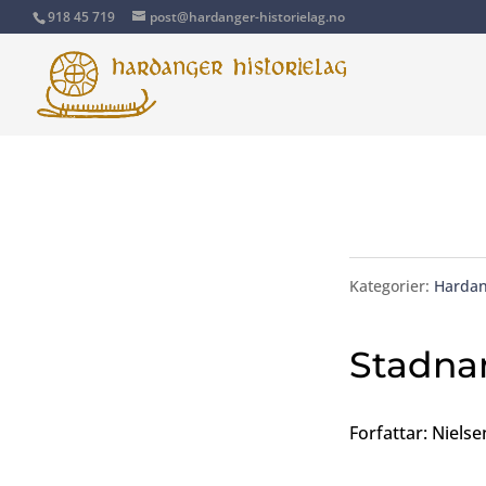
918 45 719
post@hardanger-historielag.no
Kategorier:
Hardan
Stadna
Forfattar: Nielse