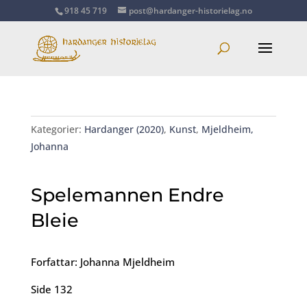
918 45 719
post@hardanger-historielag.no
Kategorier:
Hardanger (2020)
,
Kunst
,
Mjeldheim,
Johanna
Spelemannen Endre
Bleie
Forfattar: Johanna Mjeldheim
Side 132