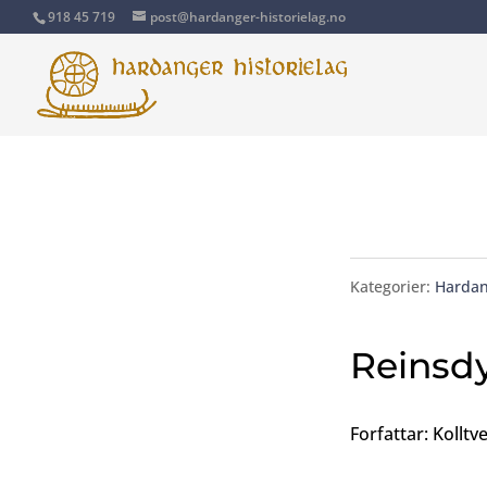
918 45 719
post@hardanger-historielag.no
Kategorier:
Hardan
Reinsdy
Forfattar: Kolltve