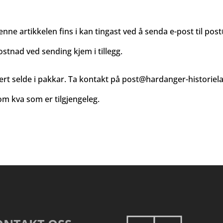
enne artikkelen fins i kan tingast ved å senda e-post til
post
ostnad ved sending kjem i tillegg.
ert selde i pakkar. Ta kontakt på
post@hardanger-historiel
m kva som er tilgjengeleg.