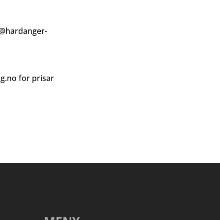
@hardanger-
ag.no
for prisar