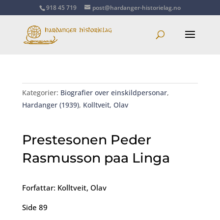
918 45 719
post@hardanger-historielag.no
Kategorier:
Biografier over einskildpersonar
,
Hardanger (1939)
,
Kolltveit, Olav
Prestesonen Peder
Rasmusson paa Linga
Forfattar: Kolltveit, Olav
Side 89