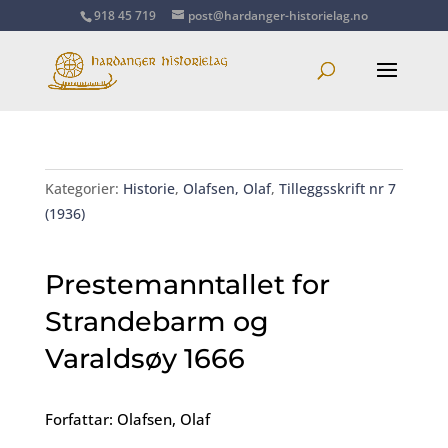
918 45 719
post@hardanger-historielag.no
Kategorier:
Historie
,
Olafsen, Olaf
,
Tilleggsskrift nr 7
(1936)
Prestemanntallet for
Strandebarm og
Varaldsøy 1666
Forfattar: Olafsen, Olaf