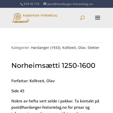
918 45 719
post@hardanger-historielag.no
Kategorier:
Hardanger (1933)
,
Kolltveit, Olav
,
Slekter
Norheimsætti 1250-1600
Forfattar: Kolltveit, Olav
Side 45
Nokre av hefta vert selde i pakkar. Ta kontakt på
post@hardanger-historielag.no
for prisar og