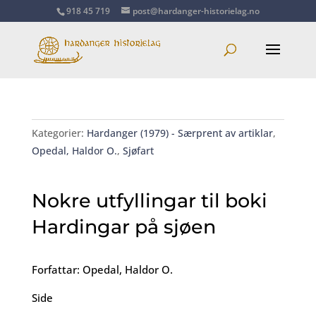
918 45 719
post@hardanger-historielag.no
Kategorier:
Hardanger (1979) - Særprent av artiklar
,
Opedal, Haldor O.
,
Sjøfart
Nokre utfyllingar til boki
Hardingar på sjøen
Forfattar: Opedal, Haldor O.
Side