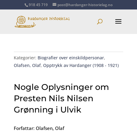
918 45 719
post@hardanger-historielag.no
Kategorier:
Biografier over einskildpersonar
,
Olafsen, Olaf
,
Opptrykk av Hardanger (1908 - 1921)
Nogle Oplysninger om
Presten Nils Nilsen
Grønning i Ulvik
Forfattar: Olafsen, Olaf