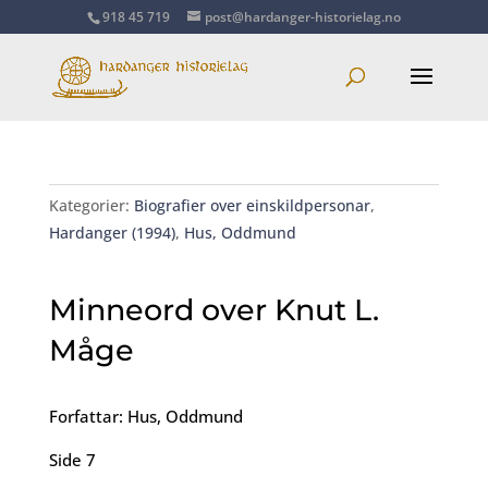
918 45 719
post@hardanger-historielag.no
Kategorier:
Biografier over einskildpersonar
,
Hardanger (1994)
,
Hus, Oddmund
Minneord over Knut L.
Måge
Forfattar: Hus, Oddmund
Side 7