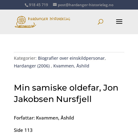
918 45 719
post@hardanger-historielag.no
Kategorier:
Biografier over einskildpersonar
,
Hardanger (2006)
,
Kvammen, Åshild
Min samiske oldefar, Jon
Jakobsen Nursfjell
Forfattar: Kvammen, Åshild
Side 113