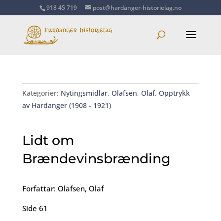
918 45 719
post@hardanger-historielag.no
Kategorier:
Nytingsmidlar
,
Olafsen, Olaf
,
Opptrykk
av Hardanger (1908 - 1921)
Lidt om
Brændevinsbrænding
Forfattar: Olafsen, Olaf
Side 61