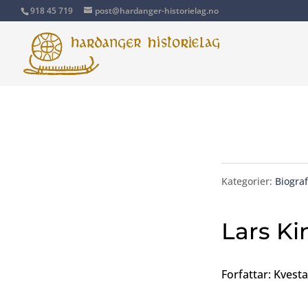
918 45 719
post@hardanger-historielag.no
Kategorier:
Biograf
Lars Ki
Forfattar: Kvest