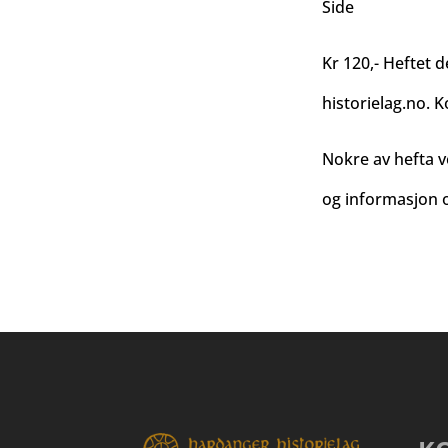
Side
Kr 120,- Heftet d
historielag.no
. K
Nokre av hefta v
og informasjon o