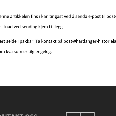
enne artikkelen fins i kan tingast ved å senda e-post til
post
ostnad ved sending kjem i tillegg.
ert selde i pakkar. Ta kontakt på
post@hardanger-historiel
m kva som er tilgjengeleg.