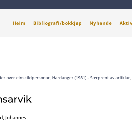
Heim
Bibliografi/bokkjøp
Nyhende
Akti
ier over einskildpersonar
,
Hardanger (1981) - Særprent av artiklar
nsarvik
ad, Johannes