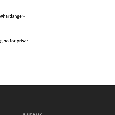
@hardanger-
ag.no
for prisar