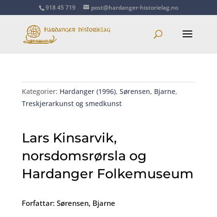
918 45 719
post@hardanger-historielag.no
Kategorier:
Hardanger (1996)
,
Sørensen, Bjarne
,
Treskjerarkunst og smedkunst
Lars Kinsarvik,
norsdomsrørsla og
Hardanger Folkemuseum
Forfattar: Sørensen, Bjarne