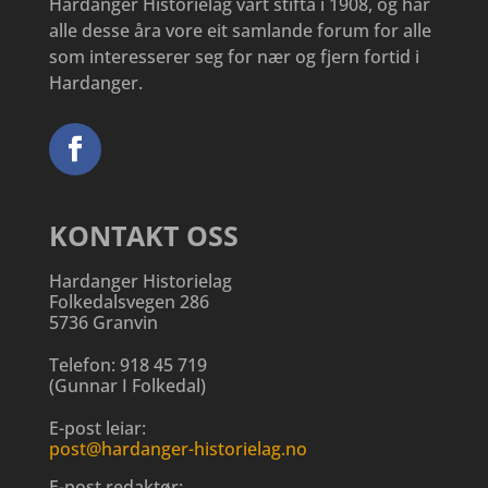
Hardanger Historielag vart stifta i 1908, og har
alle desse åra vore eit samlande forum for alle
som interesserer seg for nær og fjern fortid i
Hardanger.
KONTAKT OSS
Hardanger Historielag
Folkedalsvegen 286
5736 Granvin
Telefon:
918 45 719
(
Gunnar I Folkedal
)
E-post leiar:
post@hardanger-historielag.no
E-post redaktør: