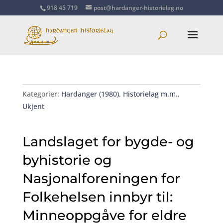
918 45 719
post@hardanger-historielag.no
Kategorier:
Hardanger (1980)
,
Historielag m.m.
,
Ukjent
Landslaget for bygde- og
byhistorie og
Nasjonalforeningen for
Folkehelsen innbyr til:
Minneoppgåve for eldre