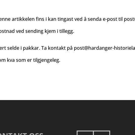
enne artikkelen fins i kan tingast ved å senda e-post til
post
ostnad ved sending kjem i tillegg.
ert selde i pakkar. Ta kontakt på
post@hardanger-historiel
m kva som er tilgjengeleg.