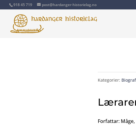
918 45 719
post@hardanger-historielag.no
Kategorier:
Biograf
Lærare
Forfattar: Måge,