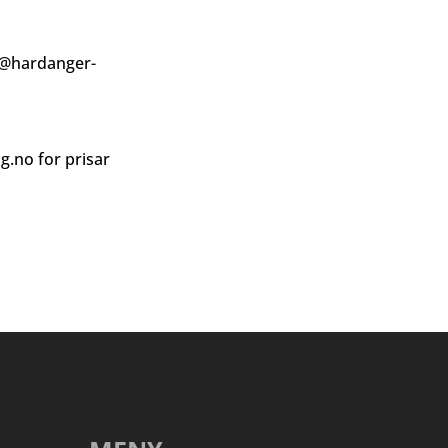
@hardanger-
ag.no
for prisar