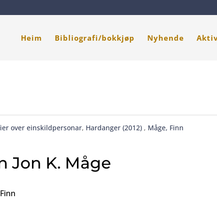
Heim
Bibliografi/bokkjøp
Nyhende
Akti
ier over einskildpersonar
,
Hardanger (2012)
,
Måge, Finn
n Jon K. Måge
 Finn