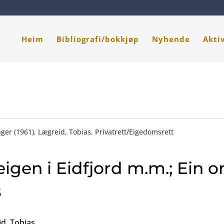
Heim
Bibliografi/bokkjøp
Nyhende
Akti
ger (1961)
,
Lægreid, Tobias
,
Privatrett/Eigedomsrett
eigen i Eidfjord m.m.; Ein 
s
id, Tobias