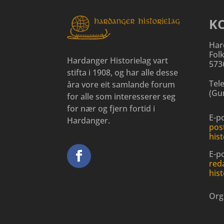
K
Har
Fol
Hardanger Historielag vart
573
stifta i 1908, og har alle desse
Tel
åra vore eit samlande forum
(
Gun
for alle som interesserer seg
for nær og fjern fortid i
E-po
Hardanger.
pos
hist
E-p
red
hist
Org