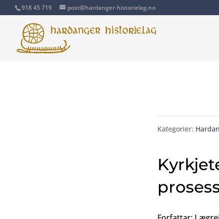
918 45 719
post@hardanger-historielag.no
Kategorier:
Hardan
Kyrkjet
proses
Forfattar: Lægre