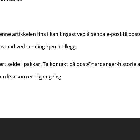
enne artikkelen fins i kan tingast ved å senda e-post til
post
ostnad ved sending kjem i tillegg.
ert selde i pakkar. Ta kontakt på
post@hardanger-historiel
m kva som er tilgjengeleg.