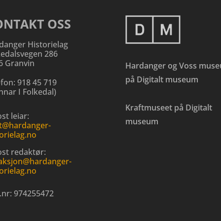
ONTAKT OSS
danger Historielag
kedalsvegen 286
6 Granvin
Hardanger og Voss mus
på Digitalt museum
efon:
918 45 719
nar I Folkedal
)
Kraftmuseet på Digitalt
st leiar:
museum
t@hardanger-
orielag.no
ost redaktør:
aksjon@hardanger-
orielag.no
.nr:
974255472