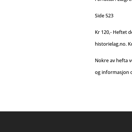
Side 523
Kr 120,- Heftet d
historielag.no
. K
Nokre av hefta v
og informasjon o