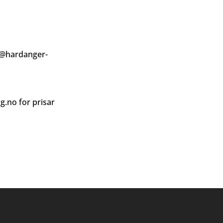
@hardanger-
ag.no
for prisar