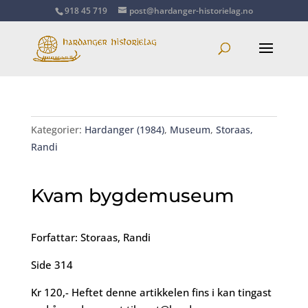
918 45 719
post@hardanger-historielag.no
Kategorier:
Hardanger (1984)
,
Museum
,
Storaas,
Randi
Kvam bygdemuseum
Forfattar: Storaas, Randi
Side 314
Kr 120,- Heftet denne artikkelen fins i kan tingast