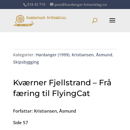
918 45 719
post@hardanger-historielag.no
Kategorier:
Hardanger (1999)
,
Kristiansen, Åsmund
,
Skipsbygging
Kværner Fjellstrand – Frå
færing til FlyingCat
Forfattar: Kristiansen, Åsmund
Side 57