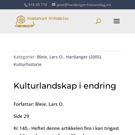
918 45 719
post@hardanger-historielag.no
Kategorier:
Bleie, Lars O.
,
Hardanger (2005)
,
Kulturhistorie
Kulturlandskap i endring
Forfattar: Bleie, Lars O.
Side 29
Kr 140,- Heftet denne artikkelen fins i kan tingast