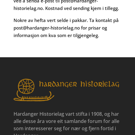
ved å senda e-post til
post@hardanger-
historielag.no
. Kostnad ved sending kjem i tillegg.
Nokre av hefta vert selde i pakkar. Ta kontakt på
post@hardanger-historielag.no
for prisar og
informasjon om kva som er tilgjengeleg.
Hardanger Historielag vart stifta i 1908, og har
alle desse åra vore eit samlande forum for alle
som interesserer seg for nær og fjern fortid i