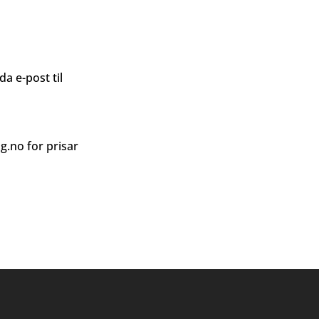
a e-post til
ag.no
for prisar