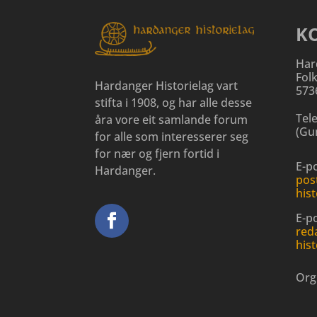
K
Har
Fol
Hardanger Historielag vart
573
stifta i 1908, og har alle desse
Tel
åra vore eit samlande forum
(
Gun
for alle som interesserer seg
for nær og fjern fortid i
E-po
Hardanger.
pos
hist
E-p
red
hist
Org