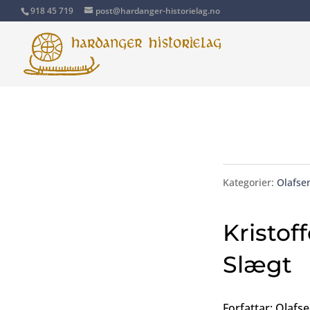
918 45 719
post@hardanger-historielag.no
Kategorier:
Olafsen
Kristof
Slægt
Forfattar: Olafse