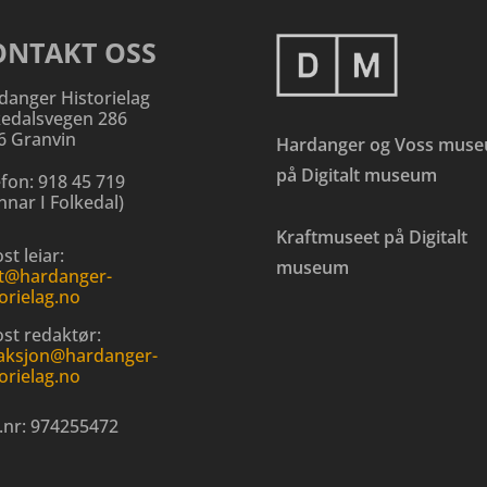
ONTAKT OSS
danger Historielag
kedalsvegen 286
6 Granvin
Hardanger og Voss mus
på Digitalt museum
efon:
918 45 719
nar I Folkedal
)
Kraftmuseet på Digitalt
st leiar:
museum
t@hardanger-
orielag.no
ost redaktør:
aksjon@hardanger-
orielag.no
.nr:
974255472