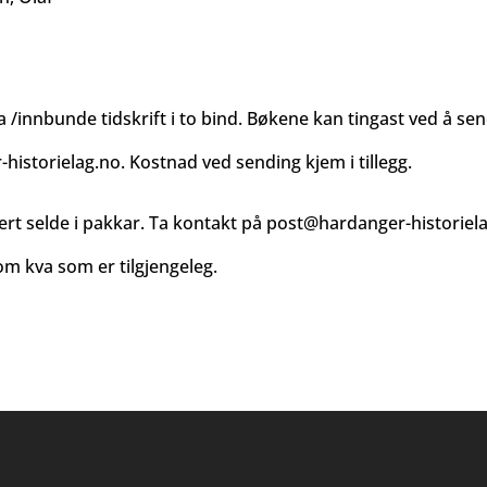
 /innbunde tidskrift i to bind. Bøkene kan tingast ved å send
historielag.no
. Kostnad ved sending kjem i tillegg.
ert selde i pakkar. Ta kontakt på
post@hardanger-historiel
m kva som er tilgjengeleg.