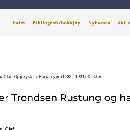
Heim
Bibliografi/bokkjøp
Nyhende
Akti
, Olaf
,
Opptrykk av Hardanger (1908 - 1921)
,
Slekter
fer Trondsen Rustung og h
n, Olaf