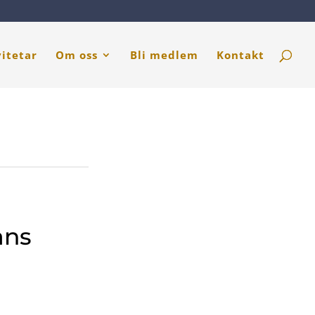
vitetar
Om oss
Bli medlem
Kontakt
ans