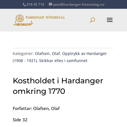
918 45 719
post@hardanger-historielag.no
Kategorier:
Olafsen, Olaf
,
Opptrykk av Hardanger
(1908 - 1921)
,
Skikkar elles i samfunnet
Kostholdet i Hardanger
omkring 1770
Forfattar: Olafsen, Olaf
Side 32