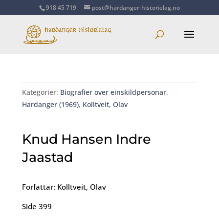
918 45 719
post@hardanger-historielag.no
Kategorier:
Biografier over einskildpersonar
,
Hardanger (1969)
,
Kolltveit, Olav
Knud Hansen Indre
Jaastad
Forfattar: Kolltveit, Olav
Side 399