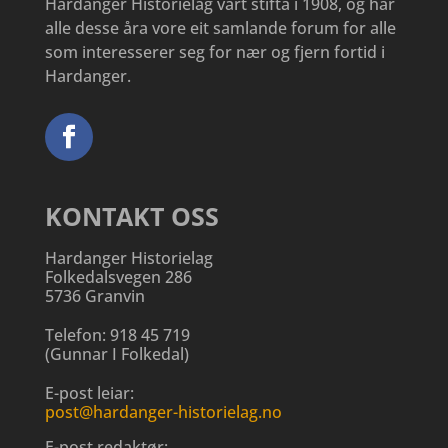
Hardanger Historielag vart stifta i 1908, og har
alle desse åra vore eit samlande forum for alle
som interesserer seg for nær og fjern fortid i
Hardanger.
KONTAKT OSS
Hardanger Historielag
Folkedalsvegen 286
5736 Granvin
Telefon:
918 45 719
(
Gunnar I Folkedal
)
E-post leiar:
post@hardanger-historielag.no
E-post redaktør: