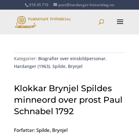
918 45 719
post@hardanger-historielag.no
Kategorier:
Biografier over einskildpersonar
,
Hardanger (1963)
,
Spilde, Brynjel
Klokkar Brynjel Spildes
minneord over prost Paul
Schnabel 1792
Forfattar: Spilde, Brynjel