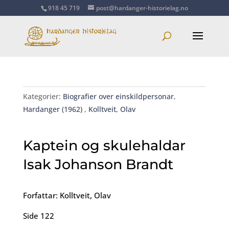
918 45 719
post@hardanger-historielag.no
Kategorier:
Biografier over einskildpersonar
,
Hardanger (1962)
,
Kolltveit, Olav
Kaptein og skulehaldar
Isak Johanson Brandt
Forfattar: Kolltveit, Olav
Side 122