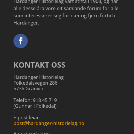
Hardanger Historielag vart stifta i 1908, og har
alle desse åra vore eit samlande forum for alle
som interesserer seg for nær og fjern fortid i
Hardanger.
KONTAKT OSS
Hardanger Historielag
Folkedalsvegen 286
5736 Granvin
Telefon:
918 45 719
(
Gunnar I Folkedal
)
E-post leiar:
post@hardanger-historielag.no
E-post redaktør: