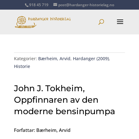
918 45 719
post@hardanger-historielag.no
Kategorier:
Bærheim, Arvid
,
Hardanger (2009)
,
Historie
John J. Tokheim,
Oppfinnaren av den
moderne bensinpumpa
Forfattar: Bærheim, Arvid