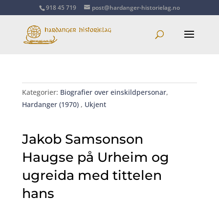
918 45 719
post@hardanger-historielag.no
Kategorier:
Biografier over einskildpersonar
,
Hardanger (1970)
,
Ukjent
Jakob Samsonson
Haugse på Urheim og
ugreida med tittelen
hans