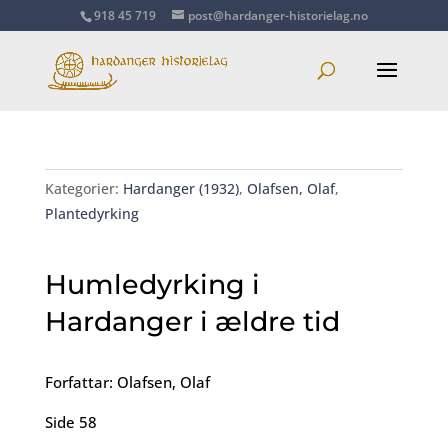
918 45 719
post@hardanger-historielag.no
Kategorier:
Hardanger (1932)
,
Olafsen, Olaf
,
Plantedyrking
Humledyrking i
Hardanger i ældre tid
Forfattar: Olafsen, Olaf
Side 58