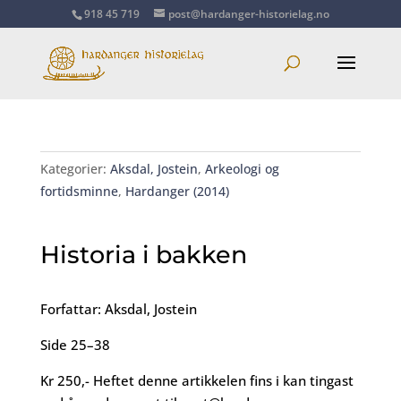
918 45 719
post@hardanger-historielag.no
Kategorier:
Aksdal, Jostein
,
Arkeologi og
fortidsminne
,
Hardanger (2014)
Historia i bakken
Forfattar: Aksdal, Jostein
Side 25–38
Kr 250,- Heftet denne artikkelen fins i kan tingast