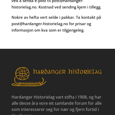
ved å senda e-post til
post@hardanger-
historielag.no
. Kostnad ved sending kjem i tillegg.
Nokre av hefta vert selde i pakkar. Ta kontakt på
post@hardanger-historielag.no
for prisar og
informasjon om kva som er tilgjengeleg.
Hardanger Historielag vart stifta i 1908, og har
alle desse åra vore eit samlande forum for alle
som interesserer seg for nær og fjern fortid i