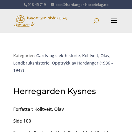
918 45 719
post@hardanger-historielag.no
Kategorier:
Gards-og slekthistorie
,
Kolltveit, Olav
,
Landbrukshistorie
,
Opptrykk av Hardanger (1936 -
1947)
Herregarden Kysnes
Forfattar: Kolltveit, Olav
Side 100